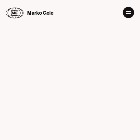
Marko Gole
PROJECTS
2018
—
2022